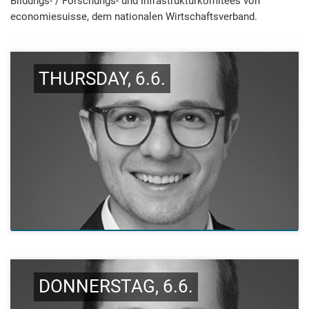
Bildungs- / Forschungs- und In­fra­struktur­komitees von
economiesuisse, dem nationalen Wirt­schafts­verband.
THURSDAY, 6.6.
DONNERSTAG, 6.6.