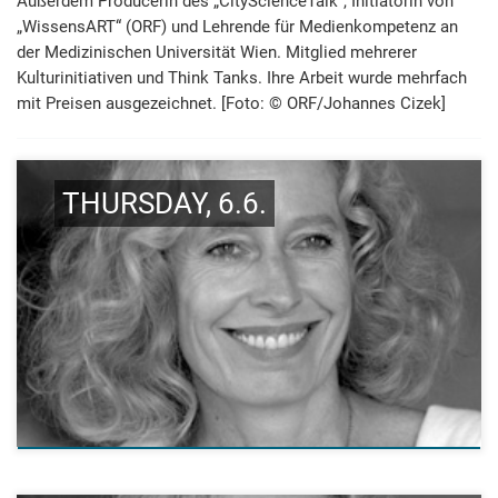
Außerdem Producerin des „CityScienceTalk“, Initiatorin von
„WissensART“ (ORF) und Lehrende für Medienkompetenz an
der Medizinischen Universität Wien. Mitglied mehrerer
Kulturinitiativen und Think Tanks. Ihre Arbeit wurde mehr­fach
mit Preisen ausgezeichnet. [Foto: © ORF/Johannes Cizek]
THURSDAY, 6.6.