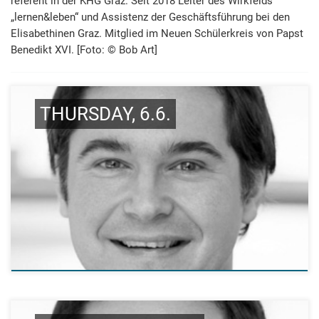
referent in der KHG Graz. Seit 2018 Leiter des Wirkfelds
„lernen&leben“ und Assistenz der Ge­schäfts­führung bei den
Elisabethinen Graz. Mit­glied im Neuen Schüler­kreis von Papst
Benedikt XVI. [Foto: © Bob Art]
THURSDAY, 6.6.