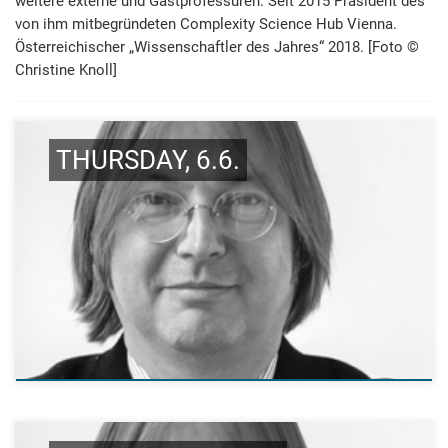
weitere externe und Gast­pro­fessuren. Seit 2015 Präsi­dent des
von ihm mit­begründeten Com­plexity Science Hub Vienna.
Öster­reichi­scher „Wissen­schaft­ler des Jahres“ 2018. [Foto ©
Christine Knoll]
THURSDAY, 6.6.