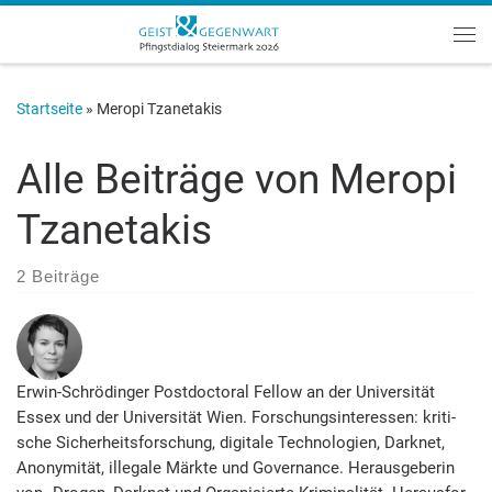
Zum Inhalt springen
Me
Startseite
»
Meropi Tzanetakis
Alle Beiträge von
Meropi
Tzanetakis
2 Beiträge
Erwin-Schrödinger Postdoctoral Fellow an der Universität
Essex und der Universität Wien. For­schungs­interessen: kri­ti­
sche Sicher­heits­forschung, digitale Tech­nolo­gien, Dark­net,
Ano­nymi­tät, illegale Märkte und Governance. Heraus­ge­berin