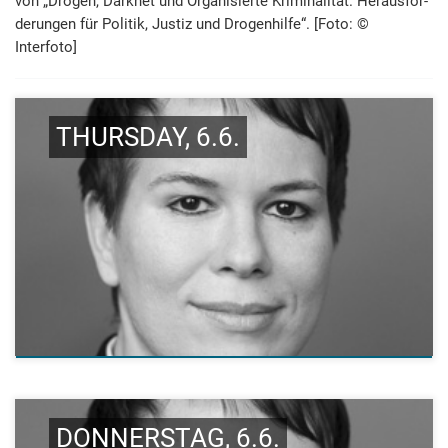
von „Drogen, Darknet und Orga­nisierte Kri­mi­nali­tät. Heraus­for­
derungen für Politik, Justiz und Dro­gen­hilfe“. [Foto: ©
Interfoto]
THURSDAY, 6.6.
DONNERSTAG, 6.6.