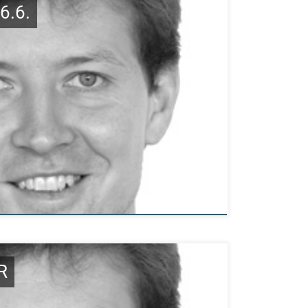
6.6.
R