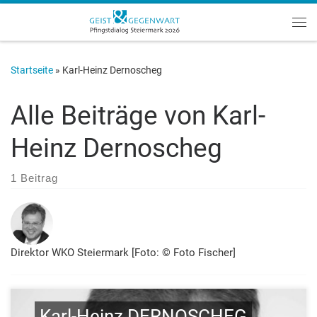
Zum Inhalt springen
Me
Startseite
»
Karl-Heinz Dernoscheg
Alle Beiträge von
Karl-
Heinz Dernoscheg
1 Beitrag
Direktor WKO Steiermark [Foto: © Foto Fischer]
Karl-Heinz DERNOSCHEG