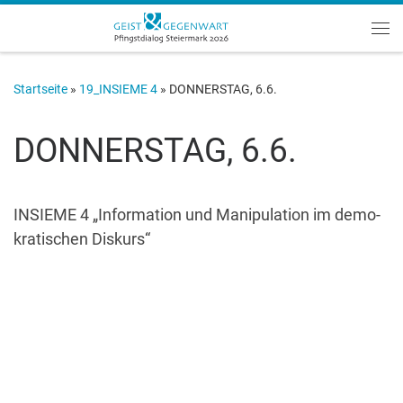
Zum Inhalt springen
Me
Startseite
»
19_INSIEME 4
»
DONNERSTAG, 6.6.
DONNERSTAG, 6.6.
INSIEME 4 „Information und Mani­pula­tion im demo­
kratischen Diskurs“