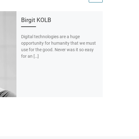
Birgit KOLB
Digital technologies are a huge
opportunity for humanity that we must
use for the good. Never was it so easy
for an […]