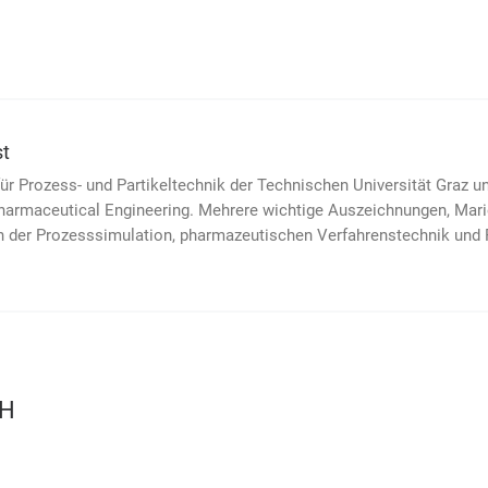
st
für Prozess- und Partikeltechnik der Tech­ni­schen Uni­versität Graz un
arma­ceutical Engi­neering. Mehrere wich­tige Aus­zeichnungen, Mari
der Pro­zess­simu­la­tion, phar­ma­zeutischen Ver­fahrens­tech­nik und Pa
CH