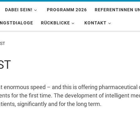
DABEI SEIN!
PROGRAMM 2026
REFERENTINNEN U
INGSTDIALOGE
RÜCKBLICKE
KONTAKT
AST
ST
g at enormous speed – and this is offering pharmaceutic
ients for the first time. The development of intelligent me
atients, significantly and for the long term.