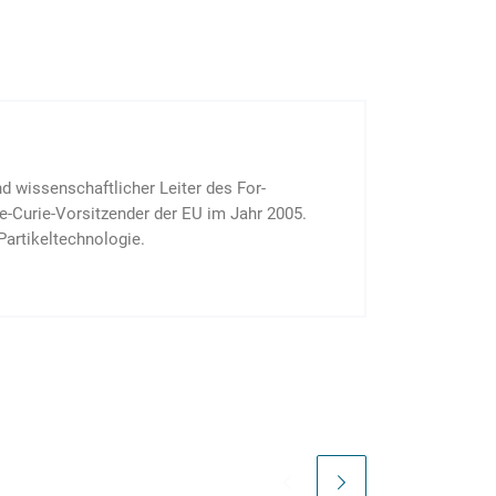
d wissen­schaft­licher Leiter des For­
e-Curie-Vor­sitzender der EU im Jahr 2005.
r­tikel­tech­no­logie.