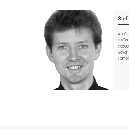
Ste
Artific
suffer
expect
never 
comple