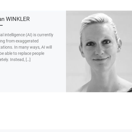
fan WINKLER
ial intelligence (AI) is currently
ing from exaggerated
ations. In many ways, AI will
be able to replace people
tely. Instead, […]