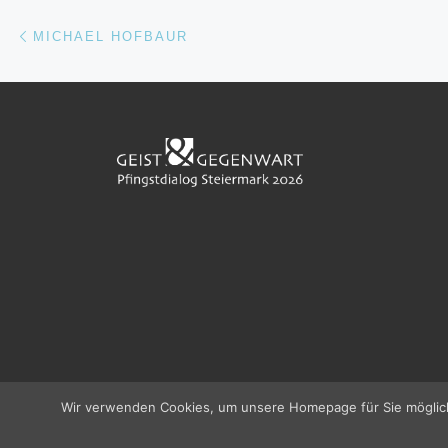
Beitragsnavigation
Vorheriger Beitrag
MICHAEL HOFBAUR
Wir verwenden Cookies, um unsere Homepage für Sie möglichs
© 2026
Pfingstdialog 2026
–
Alle Rechte vorbehalten
IMPRESSUM / IMPRINT