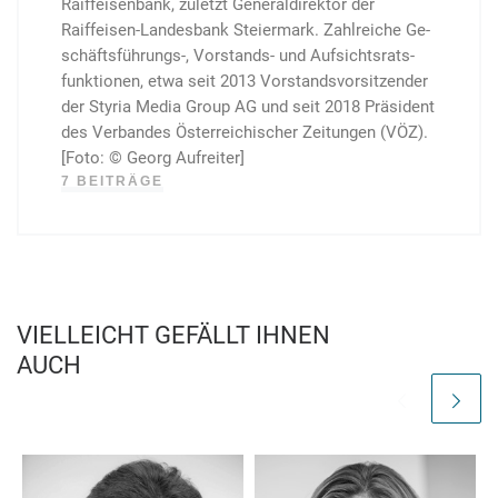
Raiffeisenbank, zu­letzt Ge­ne­ral­direktor der
Raiffeisen-Landesbank Steier­mark. Zahl­reiche Ge­
schäfts­führungs-, Vor­stands- und Auf­sichts­rats­
funk­tionen, etwa seit 2013 Vor­stands­vor­sitzender
der Styria Media Group AG und seit 2018 Präsi­dent
des Ver­ban­des Öster­reichischer Zeitungen (VÖZ).
[Foto: © Georg Aufreiter]
7 BEITRÄGE
VIELLEICHT GEFÄLLT IHNEN
AUCH