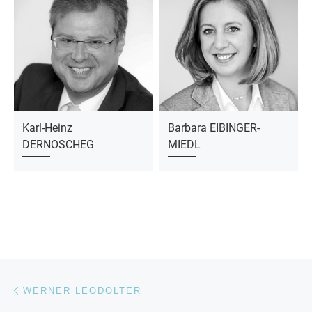
Karl-Heinz
Barbara EIBINGER-
DERNOSCHEG
MIEDL
Beitragsnavigation
Vorheriger Beitrag
WERNER LEODOLTER