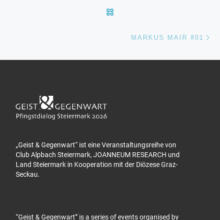
ZURÜCK ZUR BEITRAGSL
Nä
MARKUS MAIR #01
„Geist & Gegenwart“ ist eine Veranstaltungsreihe von
Club Alpbach Steiermark, JOANNEUM RESEARCH und
Land Steiermark in Kooperation mit der Diözese Graz-
Seckau.
“Geist & Gegenwart” is a series of events organised by