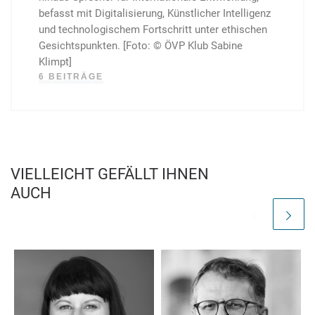
befasst mit Digi­talisierung, Künst­licher Intel­ligenz
und techno­logi­schem Fort­schritt unter ethi­schen
Gesichts­punkten. [Foto: © ÖVP Klub Sabine
Klimpt]
6 BEITRÄGE
VIELLEICHT GEFÄLLT IHNEN
AUCH