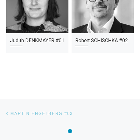
Judith DENKMAYER #01
Robert SCHISCHKA #02
Beitragsnavigation
Vorheriger Beitrag
MARTIN ENGELBERG #03
ZURÜCK ZUR BEITRAGSL