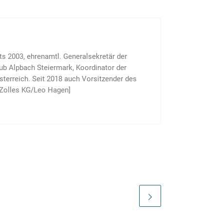
 2003, ehrenamtl. Gene­ral­sekretär der
ub Alp­bach Steier­mark, Koordinator der
terreich. Seit 2018 auch Vor­sitzen­der des
ur Zolles KG/Leo Hagen]