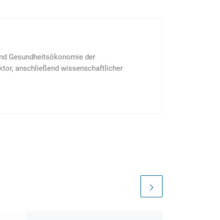
nd Gesund­heits­öko­no­mie der
ktor, anschließend wissen­schaftlicher