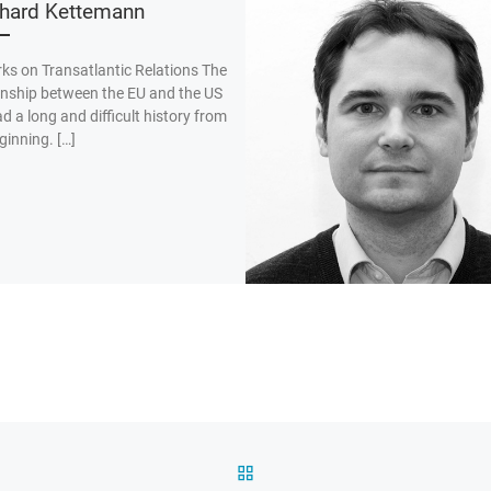
hard Kettemann
s on Transatlantic Relations The
onship between the EU and the US
d a long and difficult history from
ginning. […]
ZURÜCK ZUR BEITRAGSL