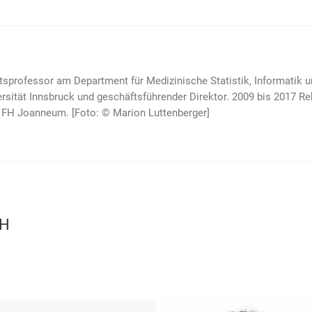
tsprofessor am Department für Medi­zinische Statistik, Informatik u
sität Innsbruck und geschäfts­füh­render Direktor. 2009 bis 2017 Re
 FH Joanneum. [Foto: © Marion Luttenberger]
CH