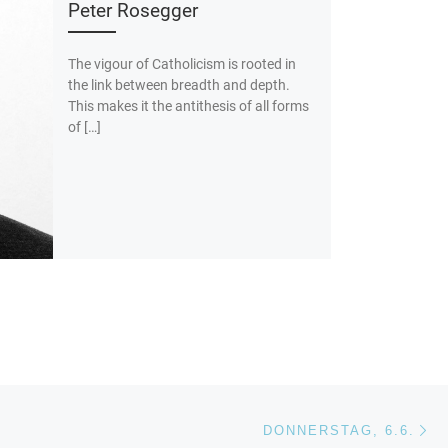
Peter Rosegger
The vigour of Catholicism is rooted in
the link between breadth and depth.
This makes it the antithesis of all forms
of […]
Nä
ISTE
DONNERSTAG, 6.6.