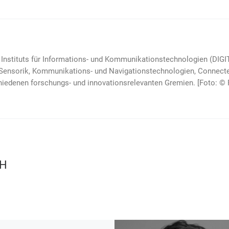
s Instituts für Informations- und Kom­muni­kations­techno­logien
 Sensorik, Kom­muni­kations- und Navi­gations­tech­no­logien, Connec
hie­denen for­schungs- und inno­vations­relevanten Gremien. [Foto: ©
CH