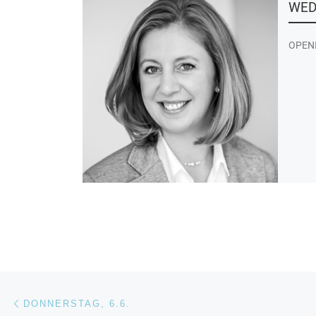
WED
OPENI
Beitragsnavigation
Vorheriger Beitrag
DONNERSTAG, 6.6.