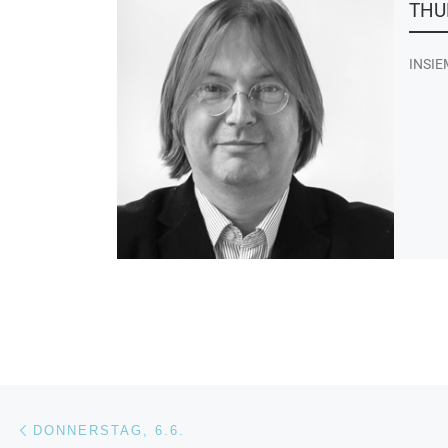
THUR
INSIEM
Beitragsnavigation
Vorheriger Beitrag
DONNERSTAG, 6.6.