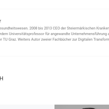
r
sundheitswesen. 2008 bis 2013 CEO der Steier­märkischen Kranken­a
dem Universitäts­pro­fessor für an­ge­wandte Unter­neh­mens­führung a
 TU Graz. Weiters Autor zweier Fach­bücher zur Digi­ta­len Trans­fo
CH