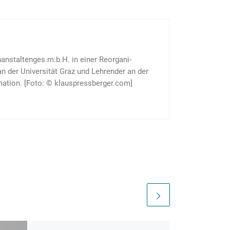
nstaltenges.m.b.H. in einer Re­organi­
n der Uni­versi­tät Graz und Lehrender an der
rmation. [Foto: © klauspressberger.com]