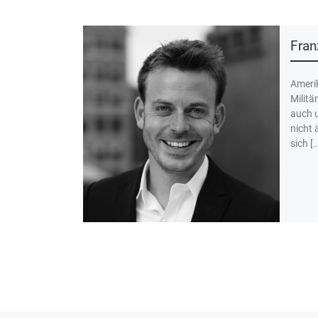
Fran
Amerik
Militä
auch 
nicht 
sich […