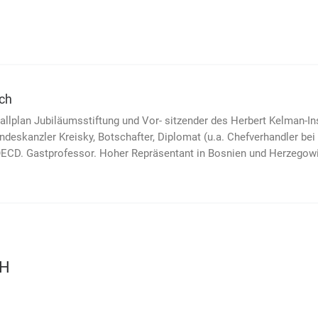
sch
llplan Jubiläumsstiftung und Vor- sitzender des Herbert Kelman-Inst
ndeskanzler Kreisky, Botschafter, Diplomat (u.a. Chefverhandler be
ECD. Gastprofessor. Hoher Repräsentant in Bosnien und Herzegowi
CH