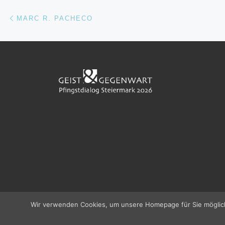
Beitragsnavigation
Vorheriger Beitrag
MARC R. PACHECO
Wir verwenden Cookies, um unsere Homepage für Sie möglichs
© 2026
Pfingstdialog 2026
–
Alle Rechte vorbehalten
IMPRESSUM / IMPRINT