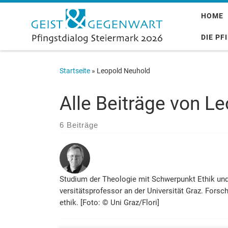
Zum Inhalt springen
HOME
DIE PF
Startseite
»
Leopold Neuhold
Alle Beiträge von
Le
6 Beiträge
Studium der Theologie mit Schwerpunkt Ethik und Ges
ver­sitäts­pro­fessor an der Uni­versität Graz. For­
ethik. [Foto: © Uni Graz/Flori]