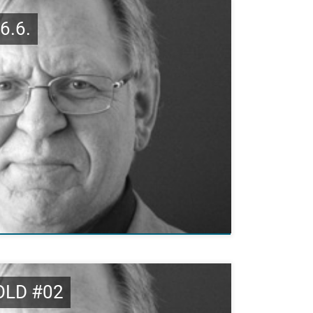
6.6.
OLD #02