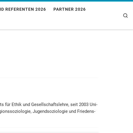
ND REFERENTEN 2026
PARTNER 2026
Se
s für Ethik und Gesell­schaftslehre, seit 2003 Uni­
­gions­soziologie, Jugends­oziologie und Frie­dens­­