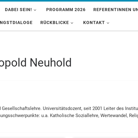
DABEI SEIN!
PROGRAMM 2026
REFERENTINNEN U
INGSTDIALOGE
RÜCKBLICKE
KONTAKT
opold Neuhold
ell­schafts­lehre. Universitätsdozent, seit 2001 Leiter des Insti­tut
schungs­schwer­punkte: u.a. Katholische Soziallehre, Werte­wan­del, Reli