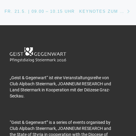
Nä
FR. 21.5. | 09.00 – 10.15 UHR KEYNOTES ZUM GENERALTHEMA
„Geist & Gegenwart“ ist eine Veranstaltungsreihe von
Club Alpbach Steiermark, JOANNEUM RESEARCH und
Land Steiermark in Kooperation mit der Diözese Graz-
Seckau.
“Geist & Gegenwart” is a series of events organised by
Club Alpbach Steiermark, JOANNEUM RESEARCH and
the State of Styria in cooperation with the Diocese of