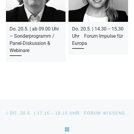
Do. 20.5. | ab 09.00 Uhr
Do. 20.5. | 14.30 – 15.30
– Sonderprogramm /
Uhr Forum Impulse für
Panel-Diskussion &
Europa
Webinare
Beitragsnavigation
Vorheriger Beitrag
DO. 20.5. | 17.15 – 18.15 UHR FORUM WISSENSCHAFT & DIGITALISIERUNG
ZURÜCK ZUR BEITRAGSL