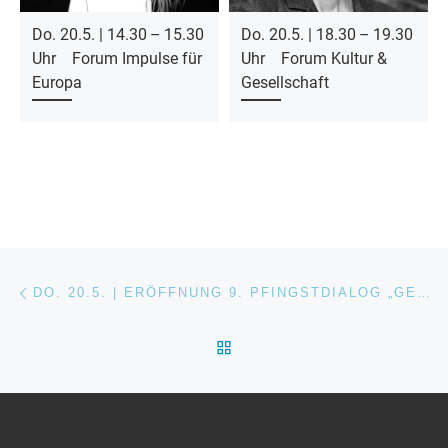
Do. 20.5. | 14.30 – 15.30
Do. 20.5. | 18.30 – 19.30
Uhr Forum Impulse für
Uhr Forum Kultur &
Europa
Gesellschaft
Beitragsnavigation
Vorheriger Beitrag
DO. 20.5. | ERÖFFNUNG 9. PFINGSTDIALOG „GEIST & GEGENWART“ 2021
ZURÜCK ZUR BEITRAGSL