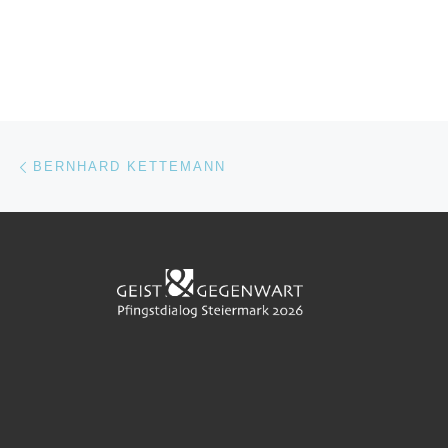
Beitragsnavigation
Vorheriger Beitrag
BERNHARD KETTEMANN