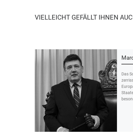
VIELLEICHT GEFÄLLT IHNEN AU
Marc
Das Sc
zerris
Europä
Staat
besond