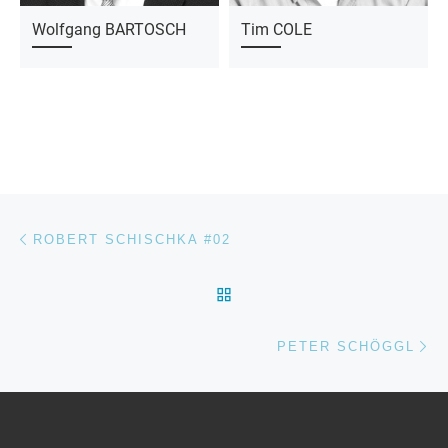
Wolfgang BARTOSCH
Tim COLE
Beitragsnavigation
Vorheriger Beitrag
ROBERT SCHISCHKA #02
ZURÜCK ZUR BEITRAGSL
Nä
PETER SCHÖGGL